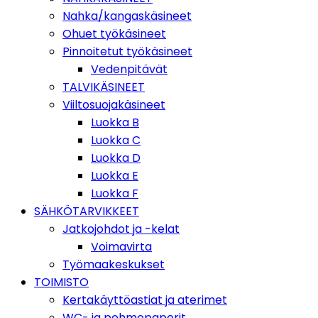
Nahka/kangaskäsineet
Ohuet työkäsineet
Pinnoitetut työkäsineet
Vedenpitävät
TALVIKÄSINEET
Viiltosuojakäsineet
Luokka B
Luokka C
Luokka D
Luokka E
Luokka F
SÄHKÖTARVIKKEET
Jatkojohdot ja -kelat
Voimavirta
Työmaakeskukset
TOIMISTO
Kertakäyttöastiat ja aterimet
WC- ja pehmopaperit