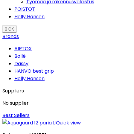
Työmaa ja rakennusvalaistus
POISTOT
Helly Hansen

OK
Brands
AIRTOX
Bollé
Dassy
HANVO best grip
Helly Hansen
Suppliers
No supplier
Best Sellers

Quick view