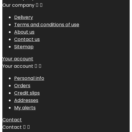
Our company


Delivery
Terms and conditions of use
About us
Contact us
Sitemap
Your account
Your account


Personal info
Orders
Credit slips
Addresses
My alerts
Contact
Contact

