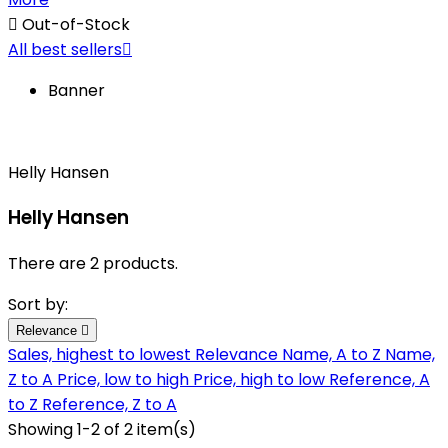

Out-of-Stock
All best sellers

Banner
Helly Hansen
Helly Hansen
There are 2 products.
Sort by:
Relevance

Sales, highest to lowest
Relevance
Name, A to Z
Name,
Z to A
Price, low to high
Price, high to low
Reference, A
to Z
Reference, Z to A
Showing 1-2 of 2 item(s)