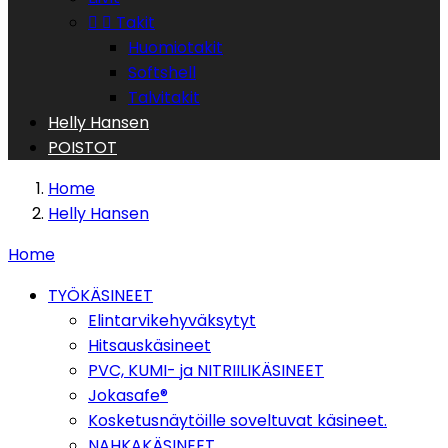


Takit
Huomiotakit
Softshell
Talvitakit
Helly Hansen
POISTOT
Home
Helly Hansen
Home
TYÖKÄSINEET
Elintarvikehyväksytyt
Hitsauskäsineet
PVC, KUMI- ja NITRIILIKÄSINEET
Jokasafe®
Kosketusnäytöille soveltuvat käsineet.
NAHKAKÄSINEET