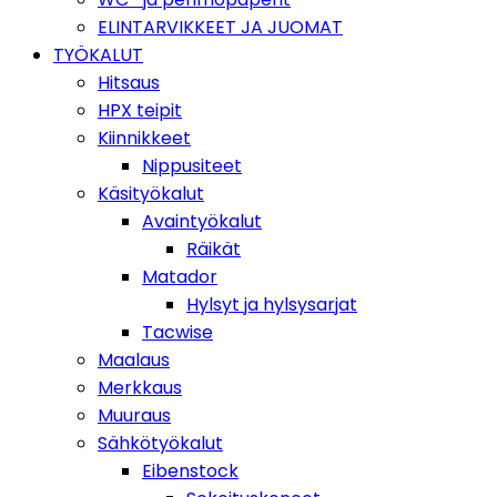
ELINTARVIKKEET JA JUOMAT
TYÖKALUT
Hitsaus
HPX teipit
Kiinnikkeet
Nippusiteet
Käsityökalut
Avaintyökalut
Räikät
Matador
Hylsyt ja hylsysarjat
Tacwise
Maalaus
Merkkaus
Muuraus
Sähkötyökalut
Eibenstock