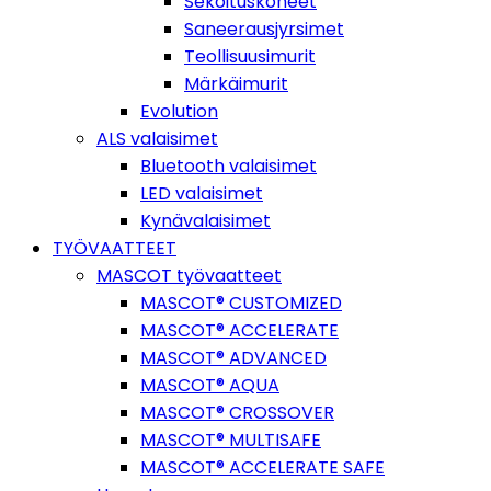
Sekoituskoneet
Saneerausjyrsimet
Teollisuusimurit
Märkäimurit
Evolution
ALS valaisimet
Bluetooth valaisimet
LED valaisimet
Kynävalaisimet
TYÖVAATTEET
MASCOT työvaatteet
MASCOT® CUSTOMIZED
MASCOT® ACCELERATE
MASCOT® ADVANCED
MASCOT® AQUA
MASCOT® CROSSOVER
MASCOT® MULTISAFE
MASCOT® ACCELERATE SAFE