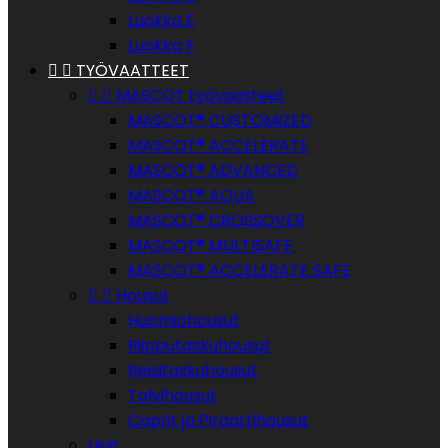
Luokka E
Luokka F


TYÖVAATTEET


MASCOT työvaatteet
MASCOT® CUSTOMIZED
MASCOT® ACCELERATE
MASCOT® ADVANCED
MASCOT® AQUA
MASCOT® CROSSOVER
MASCOT® MULTISAFE
MASCOT® ACCELERATE SAFE


Housut
Huomiohousut
Riipputaskuhousut
Reisitaskuhousut
Talvihousut
Caprit ja Piraattihousut
Liivit