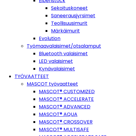
Eibenstock
Sekoituskoneet
Saneerausjyrsimet
Teollisuusimurit
Märkäimurit
Evolution
Työmaavalaisimet/otsalamput
Bluetooth valaisimet
LED valaisimet
Kynävalaisimet
TYÖVAATTEET
MASCOT työvaatteet
MASCOT® CUSTOMIZED
MASCOT® ACCELERATE
MASCOT® ADVANCED
MASCOT® AQUA
MASCOT® CROSSOVER
MASCOT® MULTISAFE