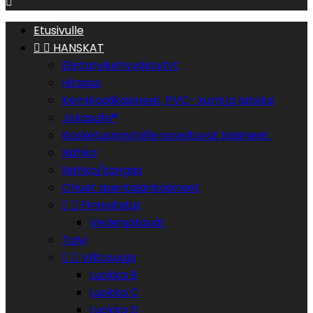

Etusivulle


HANSKAT
Elintarvikehyväksytyt
Hitsaus
Kemikaalikäsineet, PVC- kumi ja lateksi
Jokasafe®
Kosketusnäytöille soveltuvat käsineet.
Nahka
Nahka/kangas
Ohuet asentajankäsineet


Pinnoitetut
Vedenpitävät
Talvi


Viiltosuoja
Luokka B
Luokka C
Luokka D