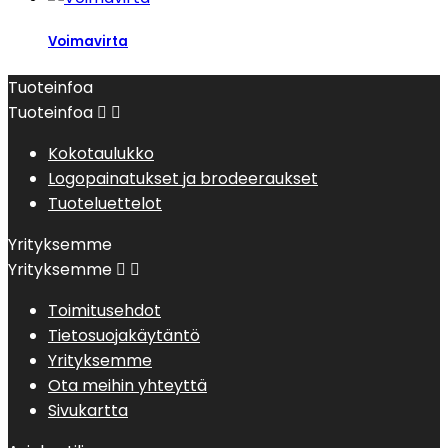
Voimavirta
Tuoteinfoa
Tuoteinfoa


Kokotaulukko
Logopainatukset ja brodeeraukset
Tuoteluettelot
Yrityksemme
Yrityksemme


Toimitusehdot
Tietosuojakäytäntö
Yrityksemme
Ota meihin yhteyttä
Sivukartta