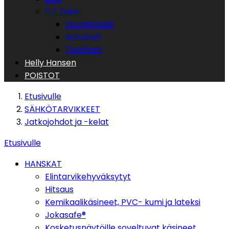


Takit
Huomiotakit
Softshell
Talvitakit
Helly Hansen
POISTOT
Etusivulle
SÄHKÖTARVIKKEET
Jatkojohdot ja -kelat
Etusivulle
HANSKAT
Elintarvikehyväksytyt
Hitsaus
Kemikaalikäsineet, PVC- kumi ja lateksi
Jokasafe®
Kosketusnäytöille soveltuvat käsineet.