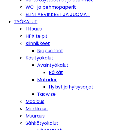
WC- ja pehmopaperit
ELINTARVIKKEET JA JUOMAT
TYÖKALUT
Hitsaus
HPX teipit
Kiinnikkeet
Nippusiteet
Käsityökalut
Avaintyökalut
Räikät
Matador
Hylsyt ja hylsysarjat
Tacwise
Maalaus
Merkkaus
Muuraus
Sähkötyökalut