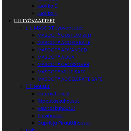
Luokka E
Luokka F


TYÖVAATTEET


MASCOT työvaatteet
MASCOT® CUSTOMIZED
MASCOT® ACCELERATE
MASCOT® ADVANCED
MASCOT® AQUA
MASCOT® CROSSOVER
MASCOT® MULTISAFE
MASCOT® ACCELERATE SAFE


Housut
Huomiohousut
Riipputaskuhousut
Reisitaskuhousut
Talvihousut
Caprit ja Piraattihousut
Liivit