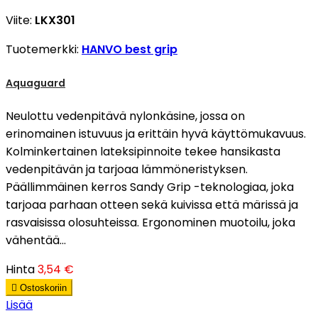
Viite:
LKX301
Tuotemerkki:
HANVO best grip
Aquaguard
Neulottu vedenpitävä nylonkäsine, jossa on
erinomainen istuvuus ja erittäin hyvä käyttömukavuus.
Kolminkertainen lateksipinnoite tekee hansikasta
vedenpitävän ja tarjoaa lämmöneristyksen.
Päällimmäinen kerros Sandy Grip -teknologiaa, joka
tarjoaa parhaan otteen sekä kuivissa että märissä ja
rasvaisissa olosuhteissa. Ergonominen muotoilu, joka
vähentää...
Hinta
3,54 €

Ostoskoriin
Lisää