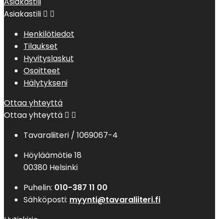
Asiakastili
Asiakastili


Henkilötiedot
Tilaukset
Hyvityslaskut
Osoitteet
Hälytykseni
Ottaa yhteyttä
Ottaa yhteyttä


Tavaraliiteri / 1069067-4
Höyläämötie 18
00380 Helsinki
Puhelin:
010-387 11 00
Sähköposti:
myynti@tavaraliiteri.fi