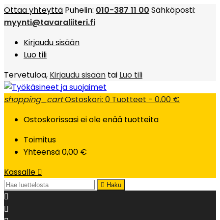
Ottaa yhteyttä
Puhelin:
010-387 11 00
Sähköposti:
myynti@tavaraliiteri.fi
Kirjaudu sisään
Luo tili
Tervetuloa,
Kirjaudu sisään
tai
Luo tili
shopping_cart
Ostoskori:
0
Tuotteet - 0,00 €
Ostoskorissasi ei ole enää tuotteita
Toimitus
Yhteensä
0,00 €
Kassalle


Haku

