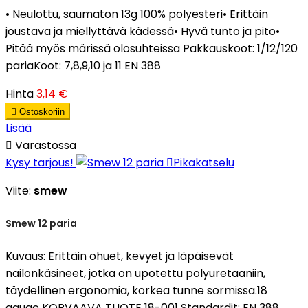
• Neulottu, saumaton 13g 100% polyesteri• Erittäin
joustava ja miellyttävä kädessä• Hyvä tunto ja pito•
Pitää myös märissä olosuhteissa Pakkauskoot: 1/12/120
pariaKoot: 7,8,9,10 ja 11 EN 388
Hinta
3,14 €

Ostoskoriin
Lisää

Varastossa
Kysy tarjous!

Pikakatselu
Viite:
smew
Smew 12 paria
Kuvaus: Erittäin ohuet, kevyet ja läpäisevät
nailonkäsineet, jotka on upotettu polyuretaaniin,
täydellinen ergonomia, korkea tunne sormissa.18
gauge KORVAAVA TUOTE 18-001 Standardit: EN 388