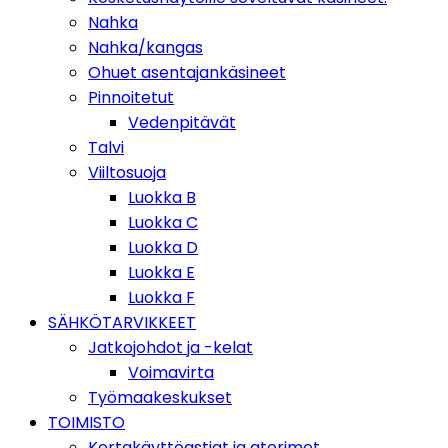
Nahka
Nahka/kangas
Ohuet asentajankäsineet
Pinnoitetut
Vedenpitävät
Talvi
Viiltosuoja
Luokka B
Luokka C
Luokka D
Luokka E
Luokka F
SÄHKÖTARVIKKEET
Jatkojohdot ja -kelat
Voimavirta
Työmaakeskukset
TOIMISTO
Kertakäyttöastiat ja aterimet