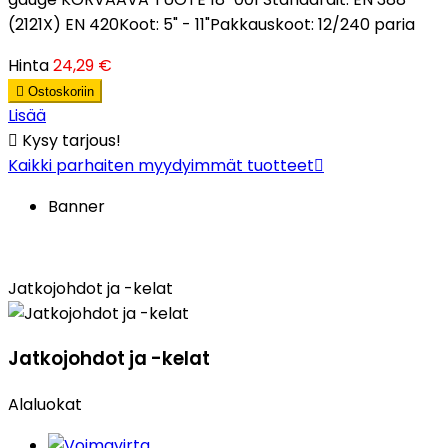
(2121X) EN 420Koot: 5" - 11"Pakkauskoot: 12/240 paria
Hinta
24,29 €

Ostoskoriin
Lisää

Kysy tarjous!
Kaikki parhaiten myydyimmät tuotteet

Banner
Jatkojohdot ja -kelat
Jatkojohdot ja -kelat
Alaluokat