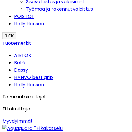
Sisävalaistus ja valaisimet
Työmaa ja rakennusvalaistus
POISTOT
Helly Hansen

OK
Tuotemerkit
AIRTOX
Bollé
Dassy
HANVO best grip
Helly Hansen
Tavarantoimittajat
Ei toimittajia
Myydyimmät

Pikakatselu