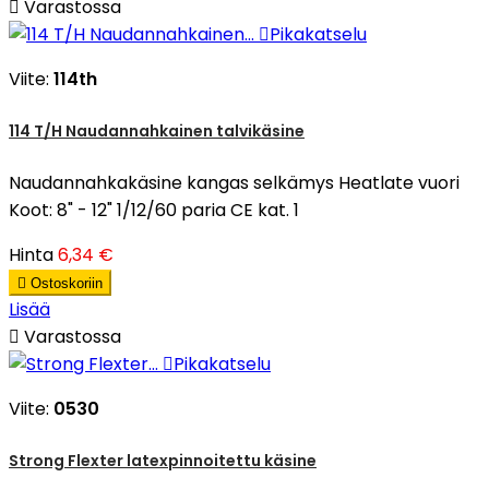

Varastossa

Pikakatselu
Viite:
114th
114 T/H Naudannahkainen talvikäsine
Naudannahkakäsine kangas selkämys Heatlate vuori
Koot: 8" - 12" 1/12/60 paria CE kat. 1
Hinta
6,34 €

Ostoskoriin
Lisää

Varastossa

Pikakatselu
Viite:
0530
Strong Flexter latexpinnoitettu käsine