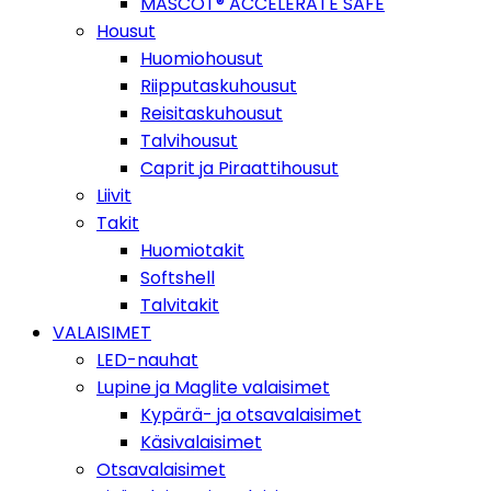
MASCOT® ACCELERATE SAFE
Housut
Huomiohousut
Riipputaskuhousut
Reisitaskuhousut
Talvihousut
Caprit ja Piraattihousut
Liivit
Takit
Huomiotakit
Softshell
Talvitakit
VALAISIMET
LED-nauhat
Lupine ja Maglite valaisimet
Kypärä- ja otsavalaisimet
Käsivalaisimet
Otsavalaisimet